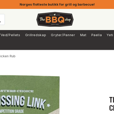
Norges flotteste butikk for grill og barbecue!
/Ved/Pellets
Grillredskap
Gryter/Panner
Mat
Paella
Yeti
hicken Rub
T
C