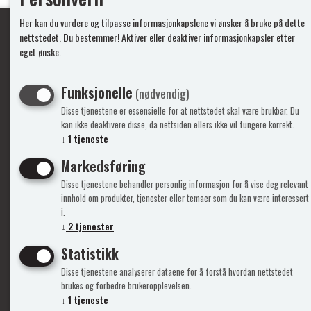
Her kan du vurdere og tilpasse informasjonkapslene vi ønsker å bruke på dette
nettstedet. Du bestemmer! Aktiver eller deaktiver informasjonkapsler etter
eget ønske.
Ypperlig kvalite
Funksjonelle
(nødvendig)
Disse tjenestene er essensielle for at nettstedet skal være brukbar. Du
Info
Mine 
kan ikke deaktivere disse, da nettsiden ellers ikke vil fungere korrekt.
↓
1
tjeneste
Gavekort
Logg i
Markedsføring
Kontakt Oss
Ny kun
Disse tjenestene behandler personlig informasjon for å vise deg relevant
Support&Service
Vilkår
innhold om produkter, tjenester eller temaer som du kan være interessert
Om Oss
Person
i.
Admini
↓
2
tjenester
Statistikk
Disse tjenestene analyserer dataene for å forstå hvordan nettstedet
brukes og forbedre brukeropplevelsen.
↓
1
tjeneste