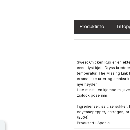
Produktinfo
Til to
Sweet Chicken Rub er en ekte B
annet lyst kjøtt. Dryss kredder
temperatur. The Missing Link
aromatiske urter og smaksrike 
nye høyder.
Ikke minst i en kjempe miljøv
ziplock pose inni.
Ingredienser: salt, rørsukker, 
cayennepepper, estragon, ore
(E504)
Produsert i Spania.