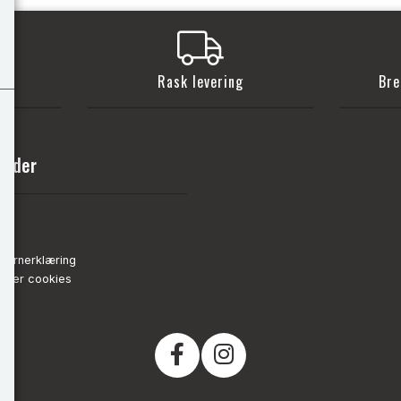
t
Rask levering
Bre
sider
nn
de
vernerklæring
strer cookies