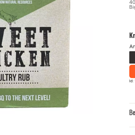
40
Bi
K
An
Id
Be