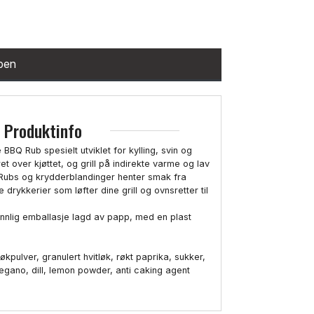
ppen
Produktinfo
BQ Rub spesielt utviklet for kylling, svin og
et over kjøttet, og grill på indirekte varme og lav
 Rubs og krydderblandinger henter smak fra
drykkerier som løfter dine grill og ovnsretter til
ennlig emballasje lagd av papp, med en plast
løkpulver, granulert hvitløk, røkt paprika, sukker,
gano, dill, lemon powder, anti caking agent