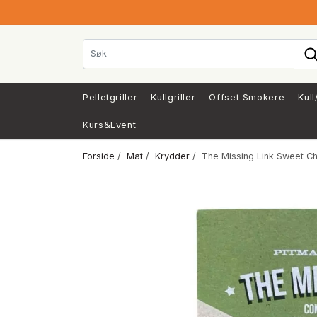
Pelletgriller
Kullgriller
Offset Smokere
Kull
Kurs&Event
Forside
/
Mat
/
Krydder
/ The Missing Link Sweet C