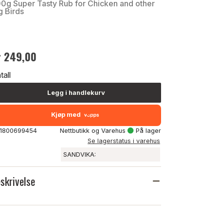
0g Super Tasty Rub for Chicken and other
g Birds
r 249,00
tall
Legg i handlekurv
Kjøp med
: 1800699454
Nettbutikk og Varehus
På lager
Se lagerstatus i varehus
SANDVIKA:
skrivelse