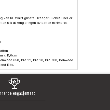
g kan bli svært grisete. Traeger Bucket Liner er
tten slik at rengjøringen av bøtten minimeres.
g
bøtten
cm x 11,0cm
 Ironwood 650, Pro 22, Pro 20, Pro 780, Ironwood
ect Elite.
nnende engasjement