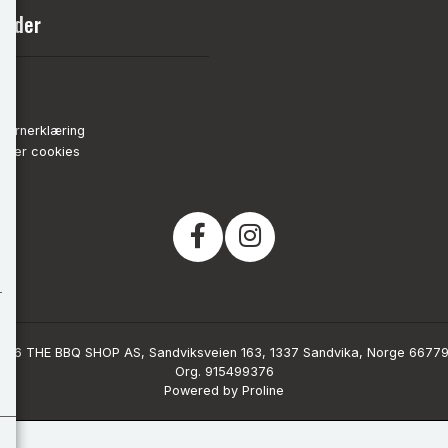
sider
nn
de
vernerklæring
strer cookies
026 THE BBQ SHOP AS, Sandviksveien 163, 1337 Sandvika, Norge 6677
Org. 915499376
Powered by Proline