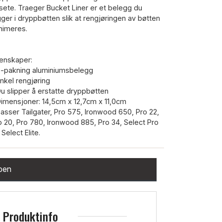
isete. Traeger Bucket Liner er et belegg du
gger i dryppbøtten slik at rengjøringen av bøtten
nimeres.
enskaper:
5-pakning aluminiumsbelegg
Enkel rengjøring
Du slipper å erstatte dryppbøtten
Dimensjoner: 14,5cm x 12,7cm x 11,0cm
Passer Tailgater, Pro 575, Ironwood 650, Pro 22,
o 20, Pro 780, Ironwood 885, Pro 34, Select Pro
Select Elite.
ppen
Produktinfo