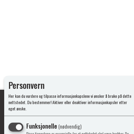
Personvern
Her kan du vurdere og tilpasse informasjonkapslene vi ønsker å bruke på dette
nettstedet. Du bestemmer! Aktiver eller deaktiver informasjonkapsler etter
eget ønske.
Ypperlig kvalite
Funksjonelle
(nødvendig)
Disse tjenestene er essensielle for at nettstedet skal være brukbar. Du