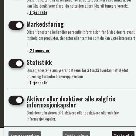
Info
Mine 
kan ikke deaktivere disse, da nettsiden ellers ikke vil fungere korrekt.
↓
1
tjeneste
Gavekort
Logg i
Markedsføring
Kontakt Oss
Ny kun
Disse tjenestene behandler personlig informasjon for å vise deg relevant
Support&Service
Vilkår
innhold om produkter, tjenester eller temaer som du kan være interessert
Om Oss
Person
i.
Admini
↓
2
tjenester
Statistikk
Disse tjenestene analyserer dataene for å forstå hvordan nettstedet
brukes og forbedre brukeropplevelsen.
↓
1
tjeneste
Aktiver eller deaktiver alle valgfrie
informasjonkapsler
© 2
Bruk denne bryteren til å aktivere eller deaktivere alle valgfrie
informasjonkapsler.
Kun nødvendige
Godta valgte
Godta alle