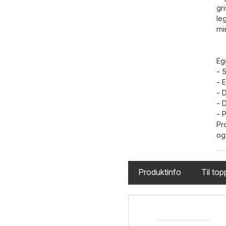
gr
le
mi
Eg
- 
- 
- 
- 
- 
Pr
og 
Produktinfo
Til to