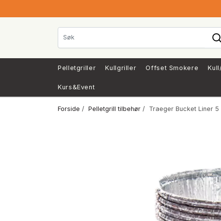
Pelletgriller
Kullgriller
Offset Smokere
Kull
Kurs&Event
Forside
/
Pelletgrill tilbehør
/ Traeger Bucket Liner 5