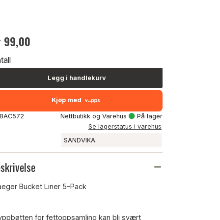
r 99,00
tall
Legg i handlekurv
Kjøp med
: BAC572
Nettbutikk og Varehus
På lager
Se lagerstatus i varehus
SANDVIKA:
skrivelse
aeger Bucket Liner 5-Pack
yppbøtten for fettoppsamling kan bli svært