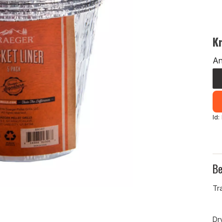
K
An
Id
Be
Tr
Dr