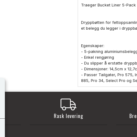
Traeger Bucket Liner 5-Pack
Dryppbøtten for fettoppsamlin
et belegg du legger i dryppbø
Egenskaper:
- 5-pakning aluminiumsbeleg
- Enkel rengjøring
- Du slipper å erstatte drypp
- Dimensjoner: 14,5cm x 12,7
- Passer Tailgater, Pro 575,
885, Pro 34, Select Pro og Sel
t
Rask levering
Bre