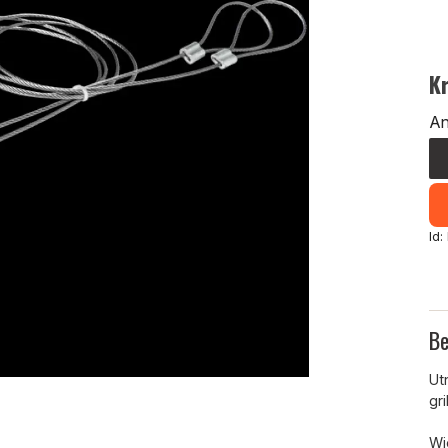
K
An
Id
Be
Ut
gr
Wie