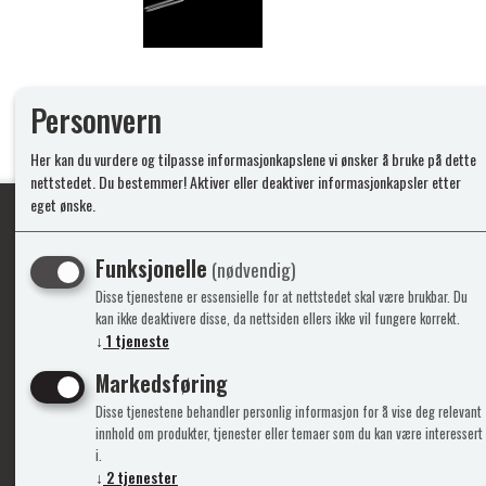
Personvern
Her kan du vurdere og tilpasse informasjonkapslene vi ønsker å bruke på dette
nettstedet. Du bestemmer! Aktiver eller deaktiver informasjonkapsler etter
eget ønske.
Funksjonelle
(nødvendig)
Ypperlig kvalite
Disse tjenestene er essensielle for at nettstedet skal være brukbar. Du
kan ikke deaktivere disse, da nettsiden ellers ikke vil fungere korrekt.
↓
1
tjeneste
Info
Mine 
Markedsføring
Disse tjenestene behandler personlig informasjon for å vise deg relevant
Gavekort
Logg i
innhold om produkter, tjenester eller temaer som du kan være interessert
Kontakt Oss
Ny kun
i.
Support&Service
Vilkår
↓
2
tjenester
Om Oss
Person