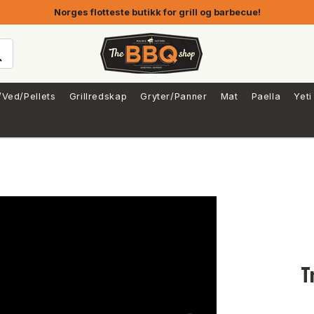
Norges flotteste butikk for grill og barbecue!
/Ved/Pellets
Grillredskap
Gryter/Panner
Mat
Paella
Yeti
T