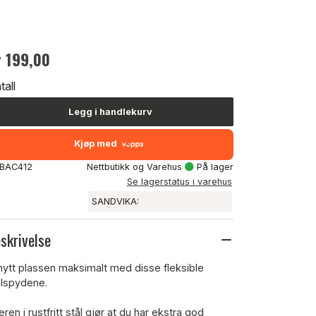
r 199,00
tall
Legg i handlekurv
Kjøp med
: BAC412
Nettbutikk og Varehus
På lager
Se lagerstatus i varehus
SANDVIKA:
skrivelse
nytt plassen maksimalt med disse fleksible
illspydene.
ren i rustfritt stål gjør at du har ekstra god