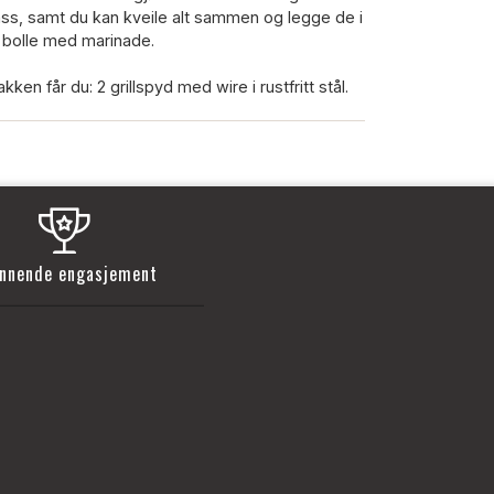
ass, samt du kan kveile alt sammen og legge de i
 bolle med marinade.
akken får du: 2 grillspyd med wire i rustfritt stål.
nnende engasjement