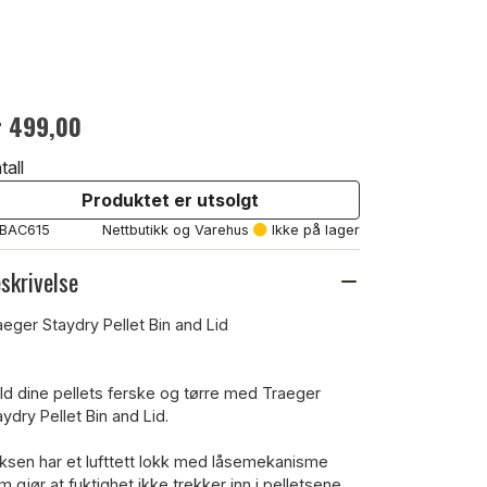
r 499,00
tall
Produktet er utsolgt
: BAC615
Nettbutikk og Varehus
Ikke på lager
skrivelse
aeger Staydry Pellet Bin and Lid
ld dine pellets ferske og tørre med Traeger
aydry Pellet Bin and Lid.
ksen har et lufttett lokk med låsemekanisme
m gjør at fuktighet ikke trekker inn i pelletsene