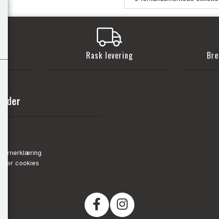
t
Rask levering
Bre
sider
nn
de
vernerklæring
strer cookies