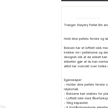
Traeger Staydry Pellet Bin an
Hold dine pellets ferske og t
Boksen har et lufttett lokk m
trekker inn i pelletsene og d
designet slik at de enkelt ka
etiketter gjør at du kan merke
alltid har oversikt over hvilke
Egenskaper:
- Holder dine pellets ferske o
røyksmak
- Boksene kan stables for p
- Lufttett lokk med låsefunksj
- 10kg kapasitet
- 6 forhåndsmerkede etiketter