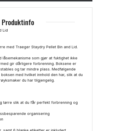
Produktinfo
d Lid
ørre med Traeger Staydry Pellet Bin and Lid.
ed låsemekanisme som gjør at fuktighet ikke
ermed gir dårligere forbrenning. Boksene er
n stables og tar mindre plass. Medfølgende
 boksen med hvilket innhold den har, slik at du
 røyksmaker du har tilgjengelig.
g tørre slik at du får perfekt forbrenning og
lassbesparende organisering
on
, samt 6 blanke etiketter er inkludert