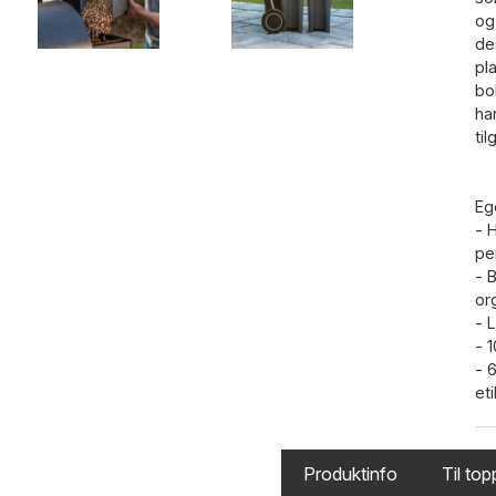
og
de
pl
bo
ha
til
Eg
- 
pe
- 
or
- 
- 
- 
eti
Produktinfo
Til to