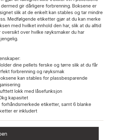
 dermed gir dårligere forbrenning. Boksene er
signet slik at de enkelt kan stables og tar mindre
ass. Medfølgende etiketter gjør at du kan merke
ksen med hvilket innhold den har, slik at du alltid
r oversikt over hvilke røyksmaker du har
gjengelig.
enskaper:
Holder dine pellets ferske og tørre slik at du får
rfekt forbrenning og røyksmak
Boksene kan stables for plassbesparende
ganisering
Lufttett lokk med låsefunksjon
10kg kapasitet
6 forhåndsmerkede etiketter, samt 6 blanke
ketter er inkludert
ppen