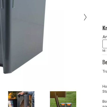
K
An
Id
Be
Tr
Ho
St
Bo
so