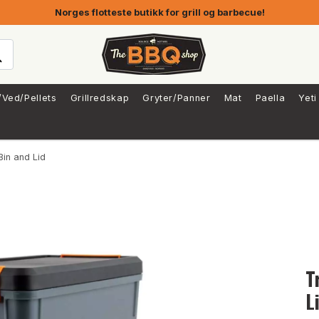
Norges flotteste butikk for grill og barbecue!
/Ved/Pellets
Grillredskap
Gryter/Panner
Mat
Paella
Yeti
Bin and Lid
T
L