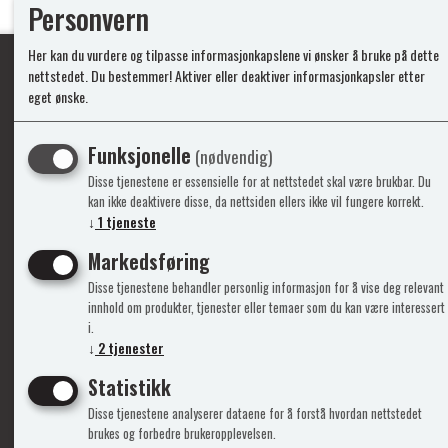
Personvern
Her kan du vurdere og tilpasse informasjonkapslene vi ønsker å bruke på dette
nettstedet. Du bestemmer! Aktiver eller deaktiver informasjonkapsler etter
eget ønske.
Ypperlig kvalite
Funksjonelle
(nødvendig)
Disse tjenestene er essensielle for at nettstedet skal være brukbar. Du
Info
Mine 
kan ikke deaktivere disse, da nettsiden ellers ikke vil fungere korrekt.
↓
1
tjeneste
Gavekort
Logg i
Markedsføring
Kontakt Oss
Ny kun
Disse tjenestene behandler personlig informasjon for å vise deg relevant
Support&Service
Vilkår
innhold om produkter, tjenester eller temaer som du kan være interessert
Om Oss
Person
i.
Admini
↓
2
tjenester
Statistikk
Disse tjenestene analyserer dataene for å forstå hvordan nettstedet
brukes og forbedre brukeropplevelsen.