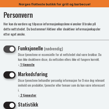
Norges flotteste butikk for grill og barbecue!
Personvern
0
Her kan du vurdere og tilpasse informasjonkapslene vi ønsker å bruke på
dette nettstedet. Du bestemmer! Aktiver eller deaktiver informasjonkapsler
etter eget ønske.
Kunne ikke finne produktet
Funksjonelle
(nødvendig)
Forside
Disse tjenestene er essensielle for at nettstedet skal være brukbar. Du
kan ikke deaktivere disse, da nettsiden ellers ikke vil fungere korrekt.
↓
1
tjeneste
Markedsføring
Disse tjenestene behandler personlig informasjon for å vise deg relevant
innhold om produkter, tjenester eller temaer som du kan være interessert
i.
↓
2
tjenester
Statistikk