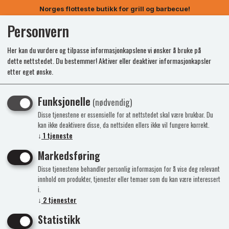
Norges flotteste butikk for grill og barbecue!
Personvern
0
Her kan du vurdere og tilpasse informasjonkapslene vi ønsker å bruke på
dette nettstedet. Du bestemmer! Aktiver eller deaktiver informasjonkapsler
etter eget ønske.
Funksjonelle
(nødvendig)
Disse tjenestene er essensielle for at nettstedet skal være brukbar. Du
kan ikke deaktivere disse, da nettsiden ellers ikke vil fungere korrekt.
↓
1
tjeneste
Markedsføring
Disse tjenestene behandler personlig informasjon for å vise deg relevant
innhold om produkter, tjenester eller temaer som du kan være interessert
i.
↓
2
tjenester
Statistikk