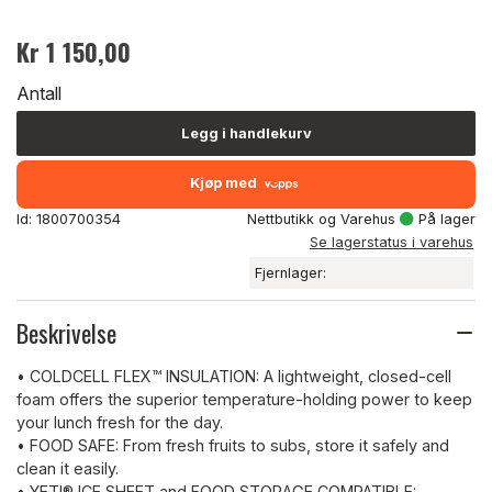
Kr 1 150,00
Antall
Legg i handlekurv
Kjøp med
Id: 1800700354
Nettbutikk og Varehus
På lager
Se lagerstatus i varehus
Fjernlager:
Beskrivelse
• COLDCELL FLEX™ INSULATION: A lightweight, closed-cell
foam offers the superior temperature-holding power to keep
your lunch fresh for the day.
• FOOD SAFE: From fresh fruits to subs, store it safely and
clean it easily.
• YETI® ICE SHEET and FOOD STORAGE COMPATIBLE: