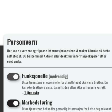
Personvern
Her kan du vurdere og tilpasse informasjonkapslene vi ønsker å bruke på dette
nettstedet. Du bestemmer! Aktiver eller deaktiver informasjonkapsler etter
eget ønske.
Ypperlig kvalite
Funksjonelle
(nødvendig)
Disse tjenestene er essensielle for at nettstedet skal være brukbar. Du
Info
Mine 
kan ikke deaktivere disse, da nettsiden ellers ikke vil fungere korrekt.
↓
1
tjeneste
Gavekort
Logg i
Markedsføring
Kontakt Oss
Ny kun
Disse tjenestene behandler personlig informasjon for å vise deg relevant
Support&Service
Vilkår