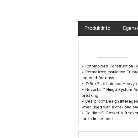
Produktinfo
Egens
• Rotomolded Construction For 
• Permafrost Insulation Trust
ice cold for days.
• T-Rex® Lit Latches Heavy-
• Neverfail™ Hinge System An 
breaking
• Bearproof Design Interage
when used with extra-long s
• Coldlock™ Gasket A freezer-
locks in the cold