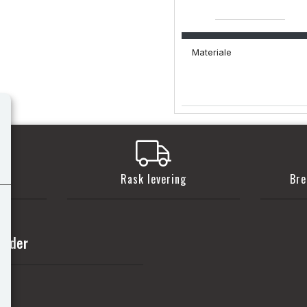
Materiale
t
Rask levering
Bre
sider
nn
de