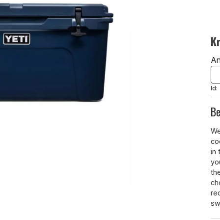
K
An
Id
Be
We
co
in 
yo
the
ch
re
sw