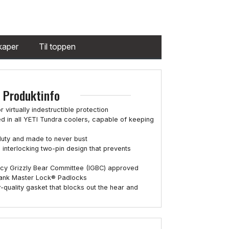
kaper
Til toppen
Produktinfo
virtually indestructible protection
ed in all YETI Tundra coolers, capable of keeping
duty and made to never bust
interlocking two-pin design that prevents
ncy Grizzly Bear Committee (IGBC) approved
hank Master Lock® Padlocks
quality gasket that blocks out the hear and