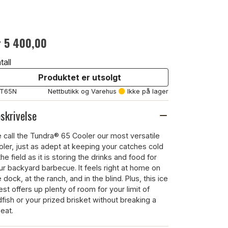
r 5 400,00
tall
Produktet er utsolgt
: T65N
Nettbutikk og Varehus
Ikke på lager
skrivelse
 call the Tundra® 65 Cooler our most versatile
oler, just as adept at keeping your catches cold
the field as it is storing the drinks and food for
ur backyard barbecue. It feels right at home on
 dock, at the ranch, and in the blind. Plus, this ice
est offers up plenty of room for your limit of
dfish or your prized brisket without breaking a
eat.