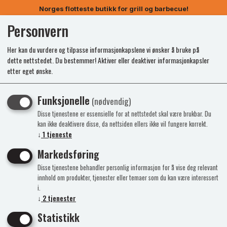
Norges flotteste butikk for grill og barbecue!
Personvern
0
Her kan du vurdere og tilpasse informasjonkapslene vi ønsker å bruke på
dette nettstedet. Du bestemmer! Aktiver eller deaktiver informasjonkapsler
etter eget ønske.
Funksjonelle
(nødvendig)
Disse tjenestene er essensielle for at nettstedet skal være brukbar. Du
kan ikke deaktivere disse, da nettsiden ellers ikke vil fungere korrekt.
↓
1
tjeneste
Markedsføring
Disse tjenestene behandler personlig informasjon for å vise deg relevant
innhold om produkter, tjenester eller temaer som du kan være interessert
i.
↓
2
tjenester
Statistikk