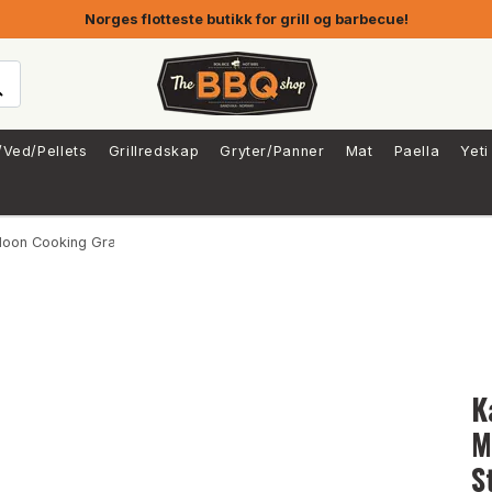
Norges flotteste butikk for grill og barbecue!
/Ved/Pellets
Grillredskap
Gryter/Panner
Mat
Paella
Yeti
on Cooking Grate Stainless Steel
K
M
S