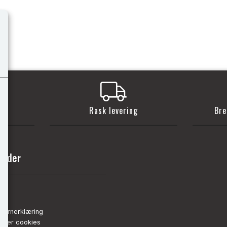
t
Rask levering
Bre
sider
nn
de
vernerklæring
strer cookies