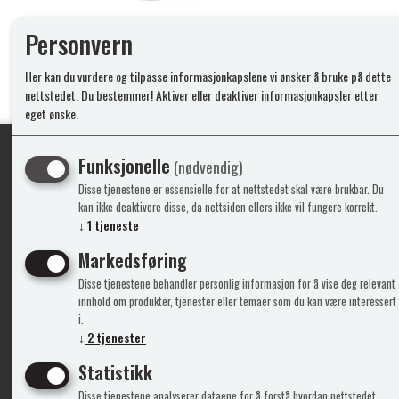
Personvern
Her kan du vurdere og tilpasse informasjonkapslene vi ønsker å bruke på dette
nettstedet. Du bestemmer! Aktiver eller deaktiver informasjonkapsler etter
eget ønske.
Funksjonelle
(nødvendig)
Disse tjenestene er essensielle for at nettstedet skal være brukbar. Du
Ypperlig kvalite
kan ikke deaktivere disse, da nettsiden ellers ikke vil fungere korrekt.
↓
1
tjeneste
Markedsføring
Info
Mine 
Disse tjenestene behandler personlig informasjon for å vise deg relevant
innhold om produkter, tjenester eller temaer som du kan være interessert
Gavekort
Logg i
i.
Kontakt Oss
Ny kun
↓
2
tjenester
Support&Service
Vilkår
Statistikk
Om Oss
Person
Admini
Disse tjenestene analyserer dataene for å forstå hvordan nettstedet