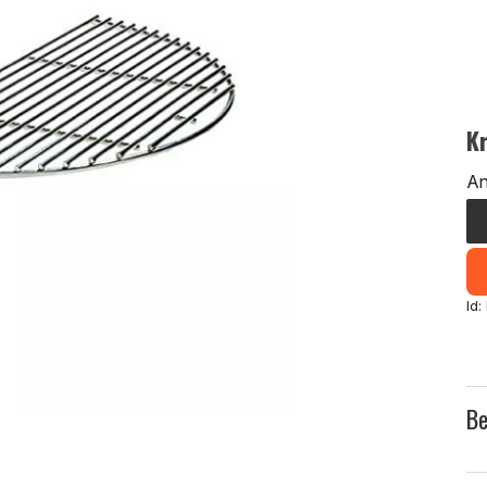
K
An
Id
Be