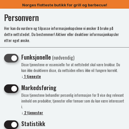
Norges flotteste butikk for grill og barbecue!
Personvern
0
Her kan du vurdere og tilpasse informasjonkapslene vi ønsker å bruke på
dette nettstedet. Du bestemmer! Aktiver eller deaktiver informasjonkapsler
etter eget ønske.
Funksjonelle
(nødvendig)
Disse tjenestene er essensielle for at nettstedet skal være brukbar. Du
kan ikke deaktivere disse, da nettsiden ellers ikke vil fungere korrekt.
↓
1
tjeneste
Markedsføring
Disse tjenestene behandler personlig informasjon for å vise deg relevant
innhold om produkter, tjenester eller temaer som du kan være interessert
i.
↓
2
tjenester
Statistikk