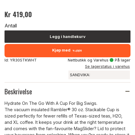
Kr 419,00
Antall
Legg i handlekurv
Kjøp med
Id: YR30STKWHT
Nettbutikk og Varehus
På lager
Se lagerstatus i varehus
SANDVIKA:
Beskrivelse
Hydrate On The Go With A Cup For Big Swigs.
The vacuum insulated Rambler® 30 oz. Stackable Cup is
sized perfectly for fewer refills of Texas-sized teas, H2O,
and XL coffee. It keeps your drink at the right temperature
and comes with the fan-favourite MagSlider? Lid to protect
your beverage from splashing. When you?re ready to store it