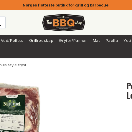
Norges flotteste butikk for grill og barbecue!
/Ved/Pellets
Grillredskap
Gryter/Panner
Mat
Paella
Yeti
uis Style fryst
P
L