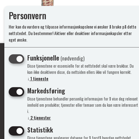
Personvern
Her kan du vurdere og tilpasse informasjonkapslene vi ønsker å bruke på dette
nettstedet. Du bestemmer! Aktiver eller deaktiver informasjonkapsler etter
eget ønske.
Funksjonelle
(nødvendig)
Disse tjenestene er essensielle for at nettstedet skal være brukbar. Du
Ypperlig kvalite
kan ikke deaktivere disse, da nettsiden ellers ikke vil fungere korrekt.
↓
1
tjeneste
Markedsføring
Info
Mine 
Disse tjenestene behandler personlig informasjon for å vise deg relevant
innhold om produkter, tjenester eller temaer som du kan være interessert
Gavekort
Logg i
i.
Kontakt Oss
Ny kun
↓
2
tjenester
Support&Service
Vilkår
Statistikk
Om Oss
Person
Admini
Disse tjenestene analyserer dataene for å forstå hvordan nettstedet