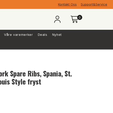
Kontakt Oss
Support&Service
0
Våre varemerker
Deals
Nyhet
ork Spare Ribs, Spania, St.
ouis Style fryst