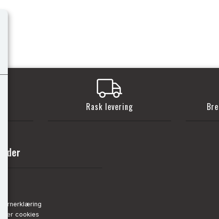
t
Rask levering
Bre
sider
nn
de
vernerklæring
strer cookies