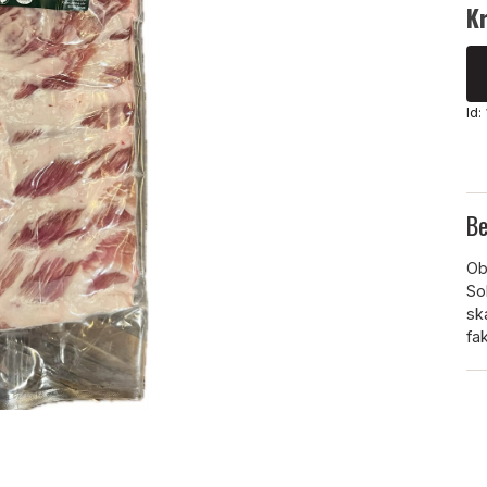
K
Id
Be
Obs
So
sk
fa