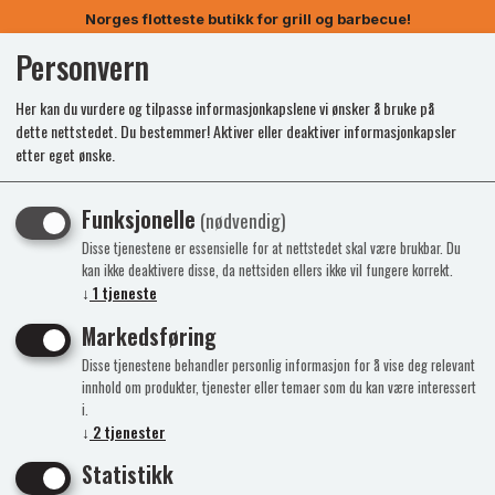
Norges flotteste butikk for grill og barbecue!
Personvern
0
Her kan du vurdere og tilpasse informasjonkapslene vi ønsker å bruke på
dette nettstedet. Du bestemmer! Aktiver eller deaktiver informasjonkapsler
etter eget ønske.
-60%
Kampanje
Funksjonelle
(nødvendig)
Disse tjenestene er essensielle for at nettstedet skal være brukbar. Du
kan ikke deaktivere disse, da nettsiden ellers ikke vil fungere korrekt.
↓
1
tjeneste
Markedsføring
Disse tjenestene behandler personlig informasjon for å vise deg relevant
innhold om produkter, tjenester eller temaer som du kan være interessert
i.
↓
2
tjenester
Statistikk